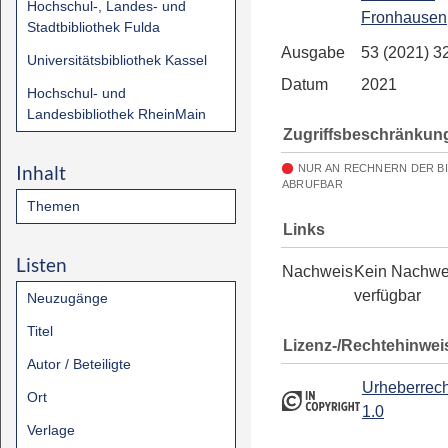
Hochschul-, Landes- und
Fronhausen
Stadtbibliothek Fulda
Ausgabe
53 (2021) 3
Universitätsbibliothek Kassel
Datum
2021
Hochschul- und
Landesbibliothek RheinMain
Zugriffsbeschränkun
Inhalt
NUR AN RECHNERN DER B
ABRUFBAR
Themen
Links
Listen
Nachweis
Kein Nachwe
verfügbar
Neuzugänge
Titel
Lizenz-/Rechtehinwei
Autor / Beteiligte
Urheberrech
Ort
1.0
Verlage