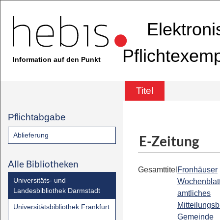
Elektron
Pflichtexem
Information auf den Punkt
Titel
Pflichtabgabe
Ablieferung
E-Zeitung
Alle Bibliotheken
Gesamttitel
Fronhäuser
Universitäts- und
Wochenblatt
Landesbibliothek Darmstadt
amtliches
Mitteilungsb
Universitätsbibliothek Frankfurt
Gemeinde