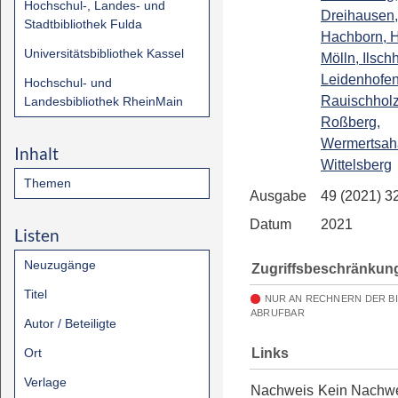
Hochschul-, Landes- und
Dreihausen,
Stadtbibliothek Fulda
Hachborn, 
Universitätsbibliothek Kassel
Mölln, Ilsch
Leidenhofen
Hochschul- und
Rauischhol
Landesbibliothek RheinMain
Roßberg,
Wermertsah
Inhalt
Wittelsberg
Themen
Ausgabe
49 (2021) 3
Datum
2021
Listen
Neuzugänge
Zugriffsbeschränkun
Titel
NUR AN RECHNERN DER B
ABRUFBAR
Autor / Beteiligte
Links
Ort
Verlage
Nachweis
Kein Nachw