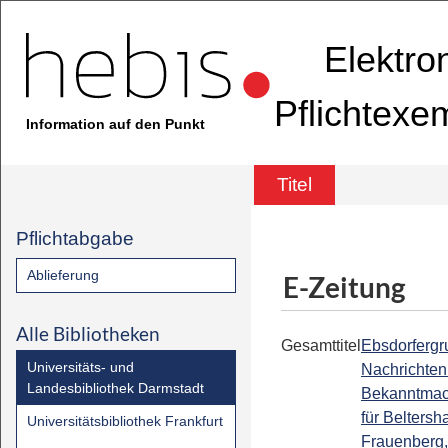
Elektro
Pflichtexe
Information auf den Punkt
Titel
Pflichtabgabe
Ablieferung
E-Zeitung
Alle Bibliotheken
Gesamttitel
Ebsdorfergr
Universitäts- und
Nachrichten 
Landesbibliothek Darmstadt
Bekanntmac
für Beltersh
Universitätsbibliothek Frankfurt
Frauenberg,