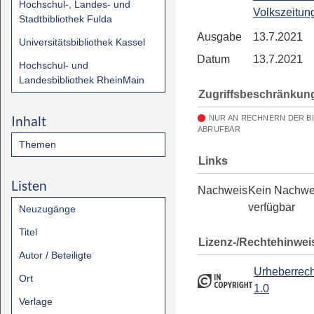
Hochschul-, Landes- und
Volkszeitun
Stadtbibliothek Fulda
Ausgabe
13.7.2021
Universitätsbibliothek Kassel
Datum
13.7.2021
Hochschul- und
Landesbibliothek RheinMain
Zugriffsbeschränkun
Inhalt
NUR AN RECHNERN DER B
ABRUFBAR
Themen
Links
Listen
Nachweis
Kein Nachwe
verfügbar
Neuzugänge
Titel
Lizenz-/Rechtehinwei
Autor / Beteiligte
Urheberrech
Ort
1.0
Verlage