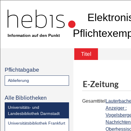
Elektron
Pflichtexem
Information auf den Punkt
Titel
Pflichtabgabe
Ablieferung
E-Zeitung
Alle Bibliotheken
Gesamttitel
Lauterbache
Universitäts- und
Anzeiger :
Landesbibliothek Darmstadt
Vogelsberg
Nachrichten 
Universitätsbibliothek Frankfurt
Oberhessis