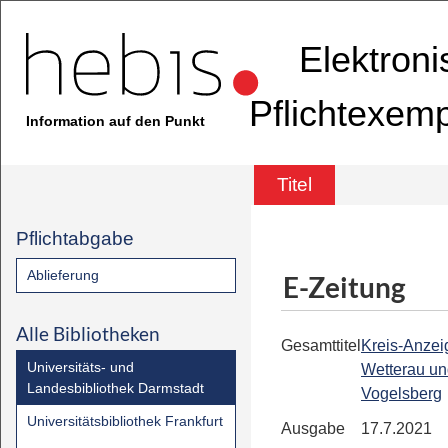
Elektron
Pflichtexem
Information auf den Punkt
Titel
Pflichtabgabe
Ablieferung
E-Zeitung
Alle Bibliotheken
Gesamttitel
Kreis-Anzeig
Universitäts- und
Wetterau u
Landesbibliothek Darmstadt
Vogelsberg
Universitätsbibliothek Frankfurt
Ausgabe
17.7.2021