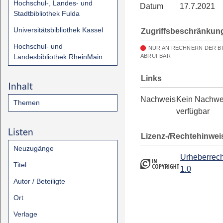
Hochschul-, Landes- und
Datum
17.7.2021
Stadtbibliothek Fulda
Universitätsbibliothek Kassel
Zugriffsbeschränkun
Hochschul- und
NUR AN RECHNERN DER B
Landesbibliothek RheinMain
ABRUFBAR
Links
Inhalt
Nachweis
Kein Nachwe
Themen
verfügbar
Listen
Lizenz-/Rechtehinwei
Neuzugänge
Urheberrech
Titel
1.0
Autor / Beteiligte
Ort
Verlage