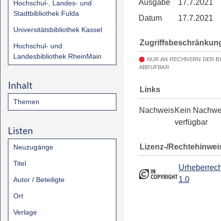
Ausgabe
17.7.2021
Hochschul-, Landes- und
Stadtbibliothek Fulda
Datum
17.7.2021
Universitätsbibliothek Kassel
Zugriffsbeschränkun
Hochschul- und
Landesbibliothek RheinMain
NUR AN RECHNERN DER B
ABRUFBAR
Inhalt
Links
Themen
Nachweis
Kein Nachwe
verfügbar
Listen
Lizenz-/Rechtehinwei
Neuzugänge
Titel
Urheberrech
1.0
Autor / Beteiligte
Ort
Verlage