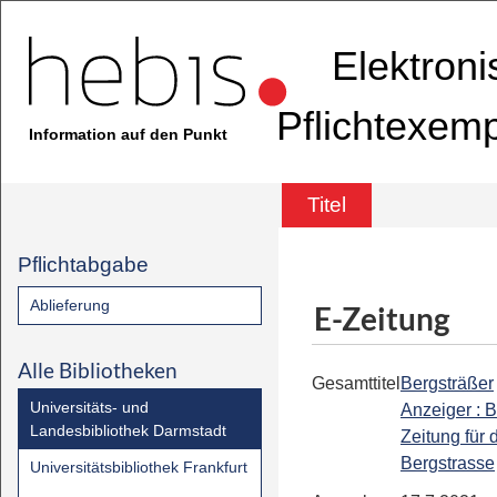
Elektron
Pflichtexem
Information auf den Punkt
Titel
Pflichtabgabe
Ablieferung
E-Zeitung
Alle Bibliotheken
Gesamttitel
Bergsträßer
Universitäts- und
Anzeiger : B
Landesbibliothek Darmstadt
Zeitung für 
Bergstrasse
Universitätsbibliothek Frankfurt