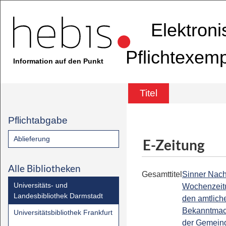
Elektron
Pflichtexem
Information auf den Punkt
Titel
Pflichtabgabe
Ablieferung
E-Zeitung
Alle Bibliotheken
Gesamttitel
Sinner Nachr
Universitäts- und
Wochenzeit
Landesbibliothek Darmstadt
den amtlich
Bekanntma
Universitätsbibliothek Frankfurt
der Gemeind