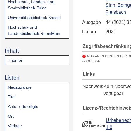
Hochschul-, Landes- und
Sinn, Eding
Stadtbibliothek Fulda
Fleisbach
Universitätsbibliothek Kassel
Ausgabe
44 (2021) 3
Hochschul- und
Datum
2021
Landesbibliothek RheinMain
Zugriffsbeschränkun
Inhalt
NUR AN RECHNERN DER B
Themen
ABRUFBAR
Links
Listen
Nachweis
Kein Nachwe
Neuzugänge
verfügbar
Titel
Autor / Beteiligte
Lizenz-/Rechtehinwei
Ort
Urheberrech
Verlage
1.0