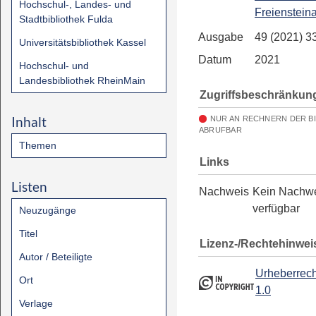
Hochschul-, Landes- und
Freienstein
Stadtbibliothek Fulda
Ausgabe
49 (2021) 3
Universitätsbibliothek Kassel
Datum
2021
Hochschul- und
Landesbibliothek RheinMain
Zugriffsbeschränkun
Inhalt
NUR AN RECHNERN DER B
ABRUFBAR
Themen
Links
Listen
Nachweis
Kein Nachw
verfügbar
Neuzugänge
Titel
Lizenz-/Rechtehinwei
Autor / Beteiligte
Urheberrech
Ort
1.0
Verlage