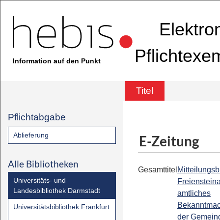
Elektro
Pflichtexe
Information auf den Punkt
Titel
Pflichtabgabe
Ablieferung
E-Zeitung
Alle Bibliotheken
Gesamttitel
Mitteilungsbl
Universitäts- und
Freiensteina
Landesbibliothek Darmstadt
amtliches
Bekanntmac
Universitätsbibliothek Frankfurt
der Gemein