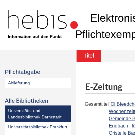
Elektron
Pflichtexem
Information auf den Punkt
Titel
Pflichtabgabe
Ablieferung
E-Zeitung
Alle Bibliotheken
Gesamttitel
"Oi Bleedche
Universitäts- und
Wochenzeit
Landesbibliothek Darmstadt
Gemeinde 
Endbach : fü
Universitätsbibliothek Frankfurt
Ortsteile Ba