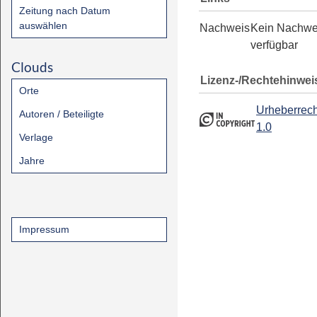
Zeitung nach Datum
auswählen
Nachweis
Kein Nachwe
verfügbar
Clouds
Lizenz-/Rechtehinwei
Orte
Urheberrech
Autoren / Beteiligte
1.0
Verlage
Jahre
Impressum