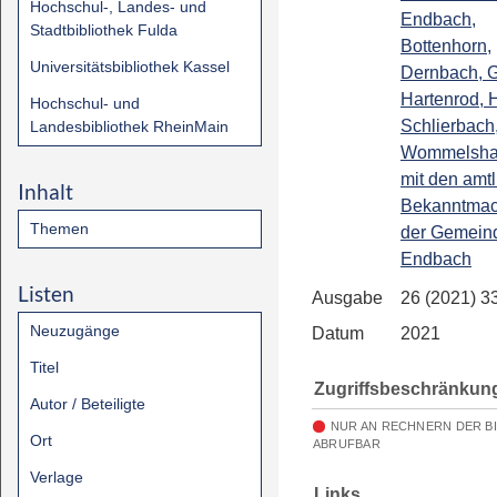
Hochschul-, Landes- und
Endbach,
Stadtbibliothek Fulda
Bottenhorn,
Universitätsbibliothek Kassel
Dernbach, G
Hartenrod, 
Hochschul- und
Schlierbach
Landesbibliothek RheinMain
Wommelsha
mit den amt
Inhalt
Bekanntma
Themen
der Gemein
Endbach
Listen
Ausgabe
26 (2021) 3
Neuzugänge
Datum
2021
Titel
Zugriffsbeschränkun
Autor / Beteiligte
NUR AN RECHNERN DER B
Ort
ABRUFBAR
Verlage
Links