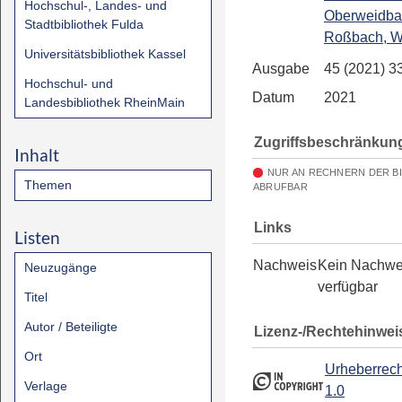
Hochschul-, Landes- und
Oberweidba
Stadtbibliothek Fulda
Roßbach, W
Universitätsbibliothek Kassel
Ausgabe
45 (2021) 3
Hochschul- und
Datum
2021
Landesbibliothek RheinMain
Zugriffsbeschränkun
Inhalt
NUR AN RECHNERN DER B
Themen
ABRUFBAR
Links
Listen
Nachweis
Kein Nachwe
Neuzugänge
verfügbar
Titel
Autor / Beteiligte
Lizenz-/Rechtehinwei
Ort
Urheberrech
Verlage
1.0