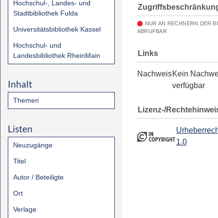
Hochschul-, Landes- und
Zugriffsbeschränkun
Stadtbibliothek Fulda
NUR AN RECHNERN DER B
Universitätsbibliothek Kassel
ABRUFBAR
Hochschul- und
Links
Landesbibliothek RheinMain
Nachweis
Kein Nachwe
Inhalt
verfügbar
Themen
Lizenz-/Rechtehinwei
Listen
Urheberrech
1.0
Neuzugänge
Titel
Autor / Beteiligte
Ort
Verlage