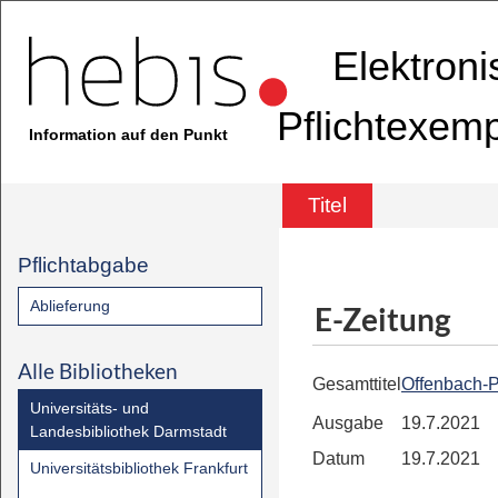
Elektron
Pflichtexem
Information auf den Punkt
Titel
Pflichtabgabe
Ablieferung
E-Zeitung
Alle Bibliotheken
Gesamttitel
Offenbach-P
Universitäts- und
Ausgabe
19.7.2021
Landesbibliothek Darmstadt
Datum
19.7.2021
Universitätsbibliothek Frankfurt