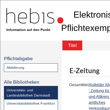
Elektron
Pflichtexem
Information auf den Punkt
Titel
Pflichtabgabe
Ablieferung
E-Zeitung
Alle Bibliotheken
Gesamttitel
Alsfelder A
Universitäts- und
: Zeitung für
Landesbibliothek Darmstadt
und Altkreis 
amtliches
Universitätsbibliothek Frankfurt
Verkündigun