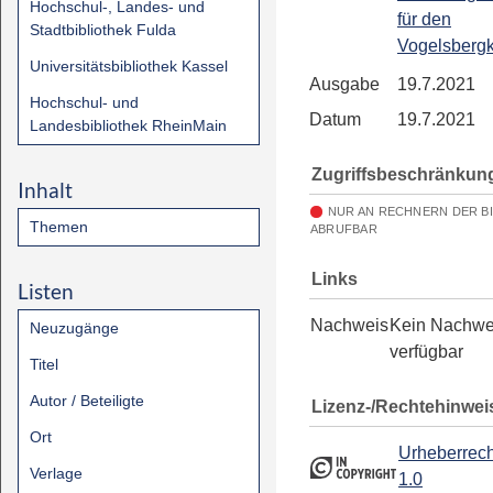
Hochschul-, Landes- und
für den
Stadtbibliothek Fulda
Vogelsbergk
Universitätsbibliothek Kassel
Ausgabe
19.7.2021
Hochschul- und
Datum
19.7.2021
Landesbibliothek RheinMain
Zugriffsbeschränkun
Inhalt
NUR AN RECHNERN DER B
Themen
ABRUFBAR
Links
Listen
Nachweis
Kein Nachwe
Neuzugänge
verfügbar
Titel
Autor / Beteiligte
Lizenz-/Rechtehinwei
Ort
Urheberrech
Verlage
1.0