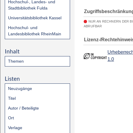
Hochschul-, Landes- und
Stadtbibliothek Fulda
Zugriffsbeschränkun
Universitätsbibliothek Kassel
NUR AN RECHNERN DER B
ABRUFBAR
Hochschul- und
Landesbibliothek RheinMain
Lizenz-/Rechtehinwei
Inhalt
Urheberrech
1.0
Themen
Listen
Neuzugänge
Titel
Autor / Beteiligte
Ort
Verlage