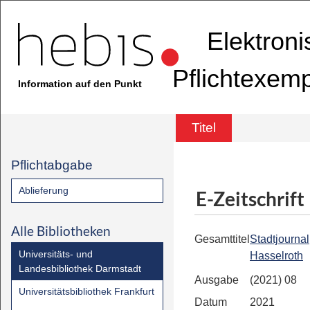
Elektron
Pflichtexem
Information auf den Punkt
Titel
Pflichtabgabe
Ablieferung
E-Zeitschrift
Alle Bibliotheken
Gesamttitel
Stadtjournal
Universitäts- und
Hasselroth
Landesbibliothek Darmstadt
Ausgabe
(2021) 08
Universitätsbibliothek Frankfurt
Datum
2021