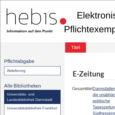
Elektron
Pflichtexem
Information auf den Punkt
Titel
Pflichtabgabe
Ablieferung
E-Zeitung
Alle Bibliotheken
Gesamttitel
Darmstädter
Universitäts- und
die unabhä
Landesbibliothek Darmstadt
politische
Tageszeitu
Universitätsbibliothek Frankfurt
Südhessen