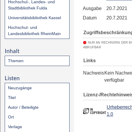
Hochschul-, Landes- und
Stadtbibliothek Fulda
Ausgabe
20.7.2021
Universitätsbibliothek Kassel
Datum
20.7.2021
Hochschul- und
Zugriffsbeschränkun
Landesbibliothek RheinMain
NUR AN RECHNERN DER B
ABRUFBAR
Inhalt
Links
Themen
Nachweis
Kein Nachwe
Listen
verfügbar
Neuzugänge
Lizenz-/Rechtehinwei
Titel
Urheberrech
Autor / Beteiligte
1.0
Ort
Verlage