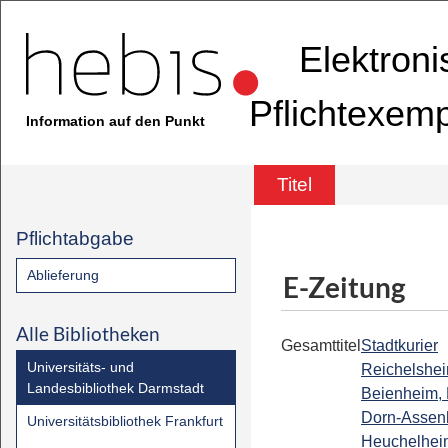
Elektron
Pflichtexem
Information auf den Punkt
Titel
Pflichtabgabe
Ablieferung
E-Zeitung
Alle Bibliotheken
Gesamttitel
Stadtkurier
Universitäts- und
Reichelshei
Landesbibliothek Darmstadt
Beienheim, 
Dorn-Assen
Universitätsbibliothek Frankfurt
Heuchelhei