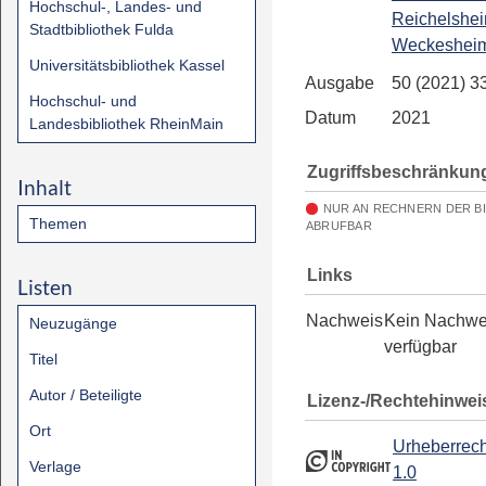
Hochschul-, Landes- und
Reichelshei
Stadtbibliothek Fulda
Weckeshei
Universitätsbibliothek Kassel
Ausgabe
50 (2021) 3
Hochschul- und
Datum
2021
Landesbibliothek RheinMain
Zugriffsbeschränkun
Inhalt
NUR AN RECHNERN DER B
Themen
ABRUFBAR
Links
Listen
Nachweis
Kein Nachwe
Neuzugänge
verfügbar
Titel
Autor / Beteiligte
Lizenz-/Rechtehinwei
Ort
Urheberrech
Verlage
1.0