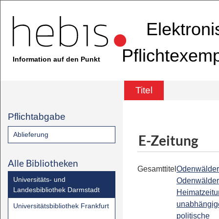
Elektron
Pflichtexem
Information auf den Punkt
Titel
Pflichtabgabe
Ablieferung
E-Zeitung
Alle Bibliotheken
Gesamttitel
Odenwälder
Universitäts- und
Odenwälder
Landesbibliothek Darmstadt
Heimatzeitun
unabhängig
Universitätsbibliothek Frankfurt
politische