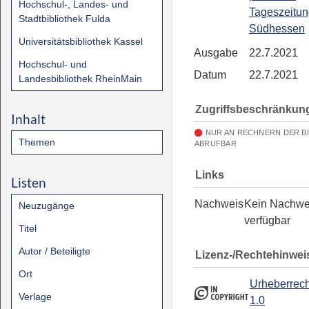
Hochschul-, Landes- und
Tageszeitun
Stadtbibliothek Fulda
Südhessen
Universitätsbibliothek Kassel
Ausgabe
22.7.2021
Hochschul- und
Datum
22.7.2021
Landesbibliothek RheinMain
Zugriffsbeschränkun
Inhalt
NUR AN RECHNERN DER B
Themen
ABRUFBAR
Links
Listen
Nachweis
Kein Nachwe
Neuzugänge
verfügbar
Titel
Autor / Beteiligte
Lizenz-/Rechtehinwei
Ort
Urheberrech
Verlage
1.0