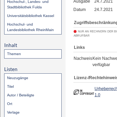
Ausgabe
24.7.2021
Hochschul-, Landes- und
Stadtbibliothek Fulda
Datum
24.7.2021
Universitätsbibliothek Kassel
Zugriffsbeschränkun
Hochschul- und
Landesbibliothek RheinMain
NUR AN RECHNERN DER B
ABRUFBAR
Inhalt
Links
Themen
Nachweis
Kein Nachwe
verfügbar
Listen
Lizenz-/Rechtehinwei
Neuzugänge
Titel
Urheberrech
1.0
Autor / Beteiligte
Ort
Verlage