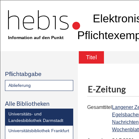
Elektron
Pflichtexem
Information auf den Punkt
Titel
Pflichtabgabe
Ablieferung
E-Zeitung
Alle Bibliotheken
Gesamttitel
Langener Ze
Universitäts- und
Egelsbache
Landesbibliothek Darmstadt
Nachrichten
Wochenblat
Universitätsbibliothek Frankfurt