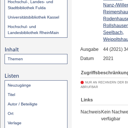
Hochschul-, Landes- und
Nanz-/Wille
Stadtbibliothek Fulda
Reimershau
Universitätsbibliothek Kassel
Rodenhaus
Rollshausen
Hochschul- und
Seelbach,
Landesbibliothek RheinMain
Weipoltsha
Inhalt
Ausgabe
44 (2021) 3
Datum
2021
Themen
Zugriffsbeschränkun
Listen
NUR AN RECHNERN DER B
Neuzugänge
ABRUFBAR
Titel
Links
Autor / Beteiligte
Nachweis
Kein Nachwe
Ort
verfügbar
Verlage