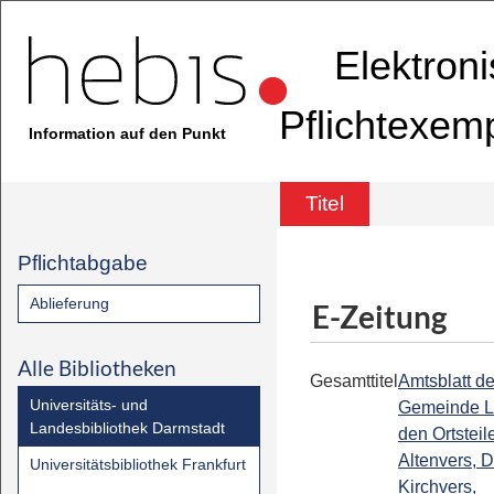
Elektron
Pflichtexem
Information auf den Punkt
Titel
Pflichtabgabe
Ablieferung
E-Zeitung
Alle Bibliotheken
Gesamttitel
Amtsblatt de
Universitäts- und
Gemeinde Lo
Landesbibliothek Darmstadt
den Ortsteil
Altenvers, 
Universitätsbibliothek Frankfurt
Kirchvers,