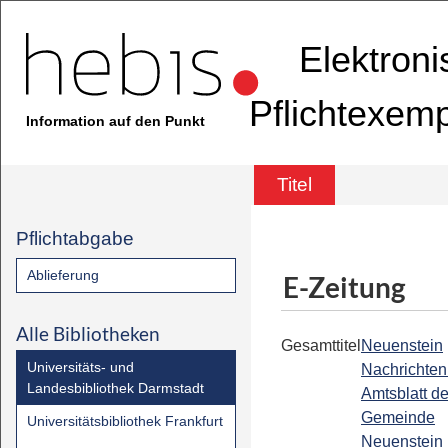
Elektron
Pflichtexem
Information auf den Punkt
Titel
Pflichtabgabe
Ablieferung
E-Zeitung
Alle Bibliotheken
Gesamttitel
Neuenstein
Universitäts- und
Nachrichten 
Landesbibliothek Darmstadt
Amtsblatt de
Gemeinde
Universitätsbibliothek Frankfurt
Neuenstein