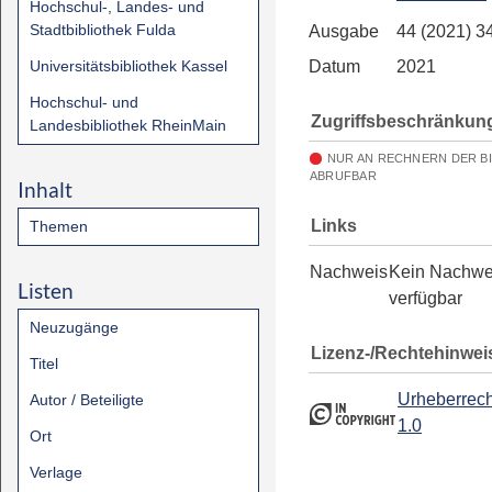
Hochschul-, Landes- und
Stadtbibliothek Fulda
Ausgabe
44 (2021) 3
Universitätsbibliothek Kassel
Datum
2021
Hochschul- und
Zugriffsbeschränkun
Landesbibliothek RheinMain
NUR AN RECHNERN DER B
ABRUFBAR
Inhalt
Links
Themen
Nachweis
Kein Nachwe
Listen
verfügbar
Neuzugänge
Lizenz-/Rechtehinwei
Titel
Urheberrech
Autor / Beteiligte
1.0
Ort
Verlage