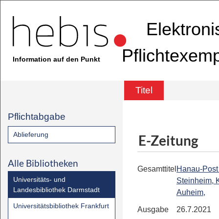
Elektron
Pflichtexem
Information auf den Punkt
Titel
Pflichtabgabe
Ablieferung
E-Zeitung
Alle Bibliotheken
Gesamttitel
Hanau-Post 
Universitäts- und
Steinheim, K
Landesbibliothek Darmstadt
Auheim,
Universitätsbibliothek Frankfurt
Ausgabe
26.7.2021