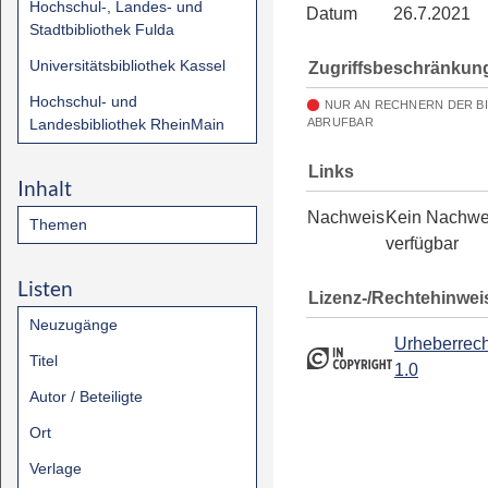
Hochschul-, Landes- und
Datum
26.7.2021
Stadtbibliothek Fulda
Universitätsbibliothek Kassel
Zugriffsbeschränkun
Hochschul- und
NUR AN RECHNERN DER B
Landesbibliothek RheinMain
ABRUFBAR
Links
Inhalt
Nachweis
Kein Nachwe
Themen
verfügbar
Listen
Lizenz-/Rechtehinwei
Neuzugänge
Urheberrech
Titel
1.0
Autor / Beteiligte
Ort
Verlage