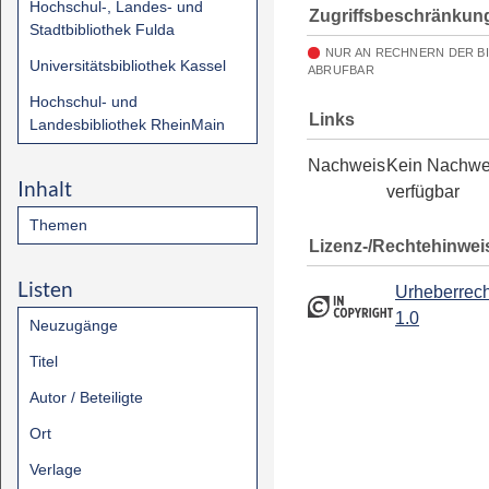
Hochschul-, Landes- und
Zugriffsbeschränkun
Stadtbibliothek Fulda
NUR AN RECHNERN DER B
Universitätsbibliothek Kassel
ABRUFBAR
Hochschul- und
Links
Landesbibliothek RheinMain
Nachweis
Kein Nachwe
Inhalt
verfügbar
Themen
Lizenz-/Rechtehinwei
Listen
Urheberrech
1.0
Neuzugänge
Titel
Autor / Beteiligte
Ort
Verlage