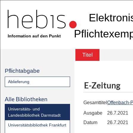
Elektron
Pflichtexem
Information auf den Punkt
Titel
Pflichtabgabe
Ablieferung
E-Zeitung
Alle Bibliotheken
Gesamttitel
Offenbach-P
Universitäts- und
Ausgabe
26.7.2021
Landesbibliothek Darmstadt
Datum
26.7.2021
Universitätsbibliothek Frankfurt