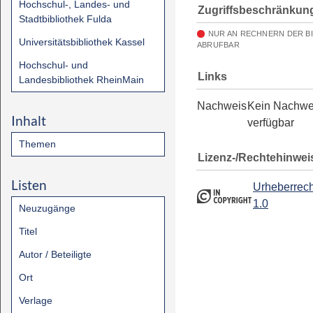
Hochschul-, Landes- und
Zugriffsbeschränkun
Stadtbibliothek Fulda
NUR AN RECHNERN DER B
Universitätsbibliothek Kassel
ABRUFBAR
Hochschul- und
Links
Landesbibliothek RheinMain
Nachweis
Kein Nachwe
Inhalt
verfügbar
Themen
Lizenz-/Rechtehinwei
Listen
Urheberrech
1.0
Neuzugänge
Titel
Autor / Beteiligte
Ort
Verlage