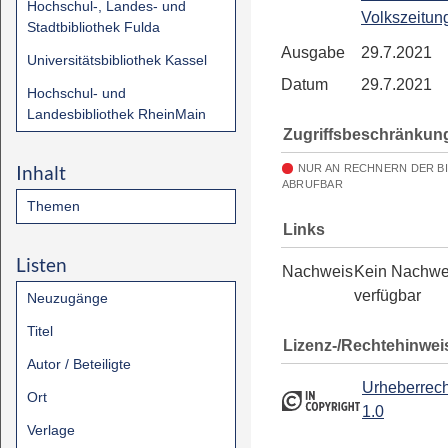
Hochschul-, Landes- und
Volkszeitun
Stadtbibliothek Fulda
Ausgabe
29.7.2021
Universitätsbibliothek Kassel
Datum
29.7.2021
Hochschul- und
Landesbibliothek RheinMain
Zugriffsbeschränkun
Inhalt
NUR AN RECHNERN DER B
ABRUFBAR
Themen
Links
Listen
Nachweis
Kein Nachwe
verfügbar
Neuzugänge
Titel
Lizenz-/Rechtehinwei
Autor / Beteiligte
Urheberrech
Ort
1.0
Verlage