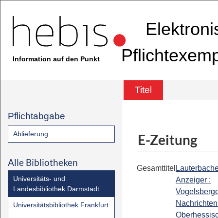
Elektron
Pflichtexem
Information auf den Punkt
Titel
Pflichtabgabe
Ablieferung
E-Zeitung
Alle Bibliotheken
Gesamttitel
Lauterbache
Universitäts- und
Anzeiger :
Landesbibliothek Darmstadt
Vogelsberg
Nachrichten 
Universitätsbibliothek Frankfurt
Oberhessis