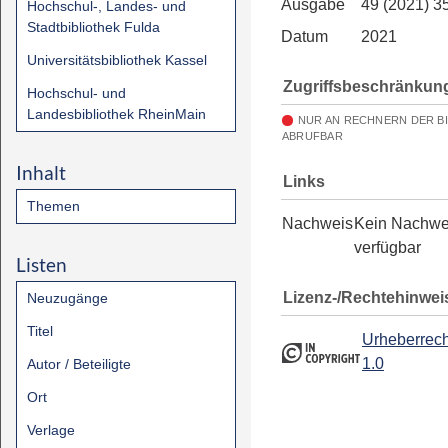
Ausgabe
49 (2021) 3
Hochschul-, Landes- und
Stadtbibliothek Fulda
Datum
2021
Universitätsbibliothek Kassel
Zugriffsbeschränkun
Hochschul- und
Landesbibliothek RheinMain
NUR AN RECHNERN DER B
ABRUFBAR
Inhalt
Links
Themen
Nachweis
Kein Nachwe
verfügbar
Listen
Lizenz-/Rechtehinwei
Neuzugänge
Titel
Urheberrech
1.0
Autor / Beteiligte
Ort
Verlage