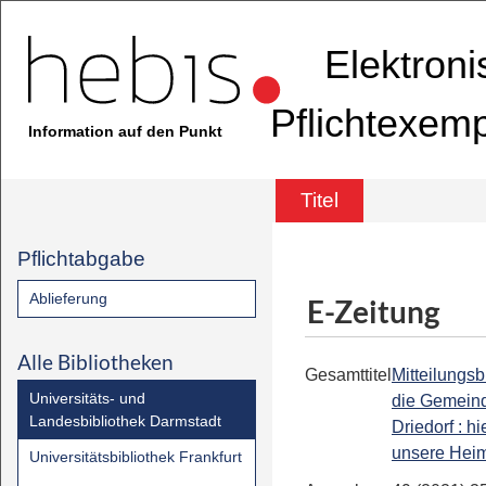
Elektron
Pflichtexem
Information auf den Punkt
Titel
Pflichtabgabe
Ablieferung
E-Zeitung
Alle Bibliotheken
Gesamttitel
Mitteilungsbl
Universitäts- und
die Gemein
Landesbibliothek Darmstadt
Driedorf : hi
unsere Heim
Universitätsbibliothek Frankfurt