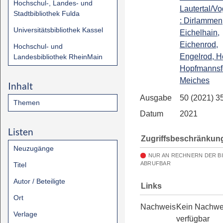
Hochschul-, Landes- und
Lautertal/V
Stadtbibliothek Fulda
: Dirlammen
Universitätsbibliothek Kassel
Eichelhain,
Eichenrod,
Hochschul- und
Engelrod, H
Landesbibliothek RheinMain
Hopfmannsf
Meiches
Inhalt
Ausgabe
50 (2021) 3
Themen
Datum
2021
Listen
Zugriffsbeschränkun
Neuzugänge
NUR AN RECHNERN DER B
ABRUFBAR
Titel
Autor / Beteiligte
Links
Ort
Nachweis
Kein Nachwe
Verlage
verfügbar