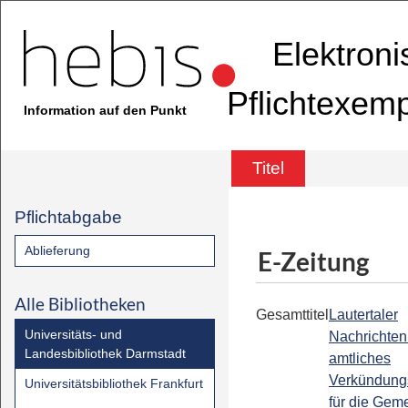
Elektron
Pflichtexem
Information auf den Punkt
Titel
Pflichtabgabe
Ablieferung
E-Zeitung
Alle Bibliotheken
Gesamttitel
Lautertaler
Universitäts- und
Nachrichten 
Landesbibliothek Darmstadt
amtliches
Verkündung
Universitätsbibliothek Frankfurt
für die Gem