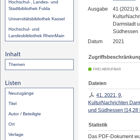
Hochschul-, Landes- und
Stadtbibliothek Fulda
Ausgabe
41 (2021) 9.
KulturNachr
Universitätsbibliothek Kassel
Darmstadt 
Hochschul- und
Südhessen
Landesbibliothek RheinMain
Datum
2021
Inhalt
Zugriffsbeschränkun
Themen
FREI ABRUFBAR
Listen
Dateien
Neuzugänge
41. 2021, 9,
KulturNachrichten Dar
Titel
und Südhessen
[
14,28
Autor / Beteiligte
Ort
Statistik
Verlage
Das PDF-Dokument w