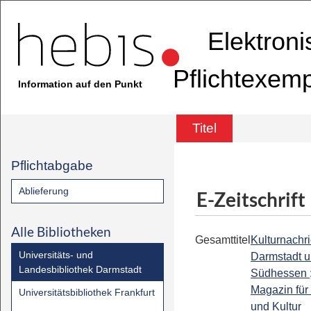
Elektron
Pflichtexem
Information auf den Punkt
Titel
Pflichtabgabe
Ablieferung
E-Zeitschrift
Alle Bibliotheken
Gesamttitel
Kulturnachri
Universitäts- und
Darmstadt 
Landesbibliothek Darmstadt
Südhessen 
Magazin für
Universitätsbibliothek Frankfurt
und Kultur