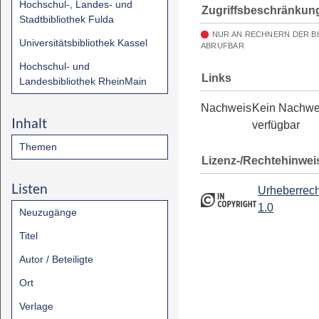
Hochschul-, Landes- und
Zugriffsbeschränkun
Stadtbibliothek Fulda
NUR AN RECHNERN DER B
Universitätsbibliothek Kassel
ABRUFBAR
Hochschul- und
Links
Landesbibliothek RheinMain
Nachweis
Kein Nachwe
Inhalt
verfügbar
Themen
Lizenz-/Rechtehinwei
Listen
Urheberrech
1.0
Neuzugänge
Titel
Autor / Beteiligte
Ort
Verlage