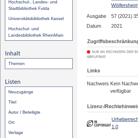
Hochschul-, Landes- und
Wölfershei
Stadtbibliothek Fulda
Ausgabe
57 (2021) 3
Universitätsbibliothek Kassel
Datum
2021
Hochschul- und
Landesbibliothek RheinMain
Zugriffsbeschränkun
Inhalt
NUR AN RECHNERN DER B
ABRUFBAR
Themen
Links
Listen
Nachweis
Kein Nachw
verfügbar
Neuzugänge
Titel
Lizenz-/Rechtehinwei
Autor / Beteiligte
Urheberrech
Ort
1.0
Verlage