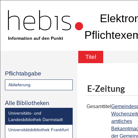
Elektro
Pflichtexe
Information auf den Punkt
Titel
Pflichtabgabe
Ablieferung
E-Zeitung
Alle Bibliotheken
Gesamttitel
Gemeindespi
Universitäts- und
Wochenzeit
Landesbibliothek Darmstadt
amtliches
Bekanntmac
Universitätsbibliothek Frankfurt
der Gemein