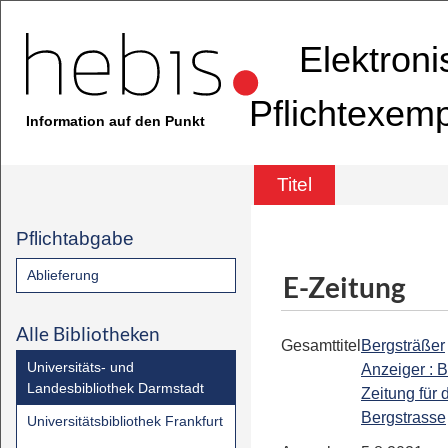
Elektron
Pflichtexem
Information auf den Punkt
Titel
Pflichtabgabe
Ablieferung
E-Zeitung
Alle Bibliotheken
Gesamttitel
Bergsträßer
Universitäts- und
Anzeiger : B
Landesbibliothek Darmstadt
Zeitung für 
Bergstrasse
Universitätsbibliothek Frankfurt