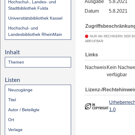
Ausgabe
5.8.2021
Hochschul-, Landes- und
Stadtbibliothek Fulda
Datum
5.8.2021
Universitätsbibliothek Kassel
Zugriffsbeschränkun
Hochschul- und
Landesbibliothek RheinMain
NUR AN RECHNERN DER B
ABRUFBAR
Inhalt
Links
Themen
Nachweis
Kein Nachwe
verfügbar
Listen
Lizenz-/Rechtehinwei
Neuzugänge
Titel
Urheberrech
1.0
Autor / Beteiligte
Ort
Verlage