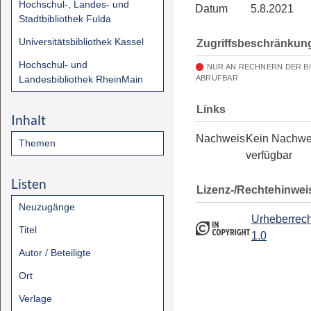
Hochschul-, Landes- und
Datum
5.8.2021
Stadtbibliothek Fulda
Universitätsbibliothek Kassel
Zugriffsbeschränkun
Hochschul- und
NUR AN RECHNERN DER B
Landesbibliothek RheinMain
ABRUFBAR
Links
Inhalt
Nachweis
Kein Nachwe
Themen
verfügbar
Listen
Lizenz-/Rechtehinwei
Neuzugänge
Urheberrech
Titel
1.0
Autor / Beteiligte
Ort
Verlage