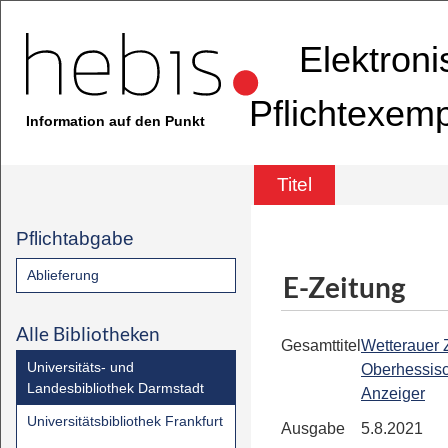
Elektron
Pflichtexem
Information auf den Punkt
Titel
Pflichtabgabe
Ablieferung
E-Zeitung
Alle Bibliotheken
Gesamttitel
Wetterauer Z
Universitäts- und
Oberhessis
Landesbibliothek Darmstadt
Anzeiger
Universitätsbibliothek Frankfurt
Ausgabe
5.8.2021