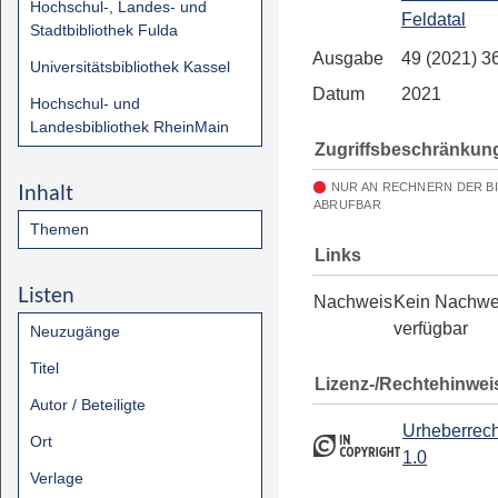
Hochschul-, Landes- und
Feldatal
Stadtbibliothek Fulda
Ausgabe
49 (2021) 3
Universitätsbibliothek Kassel
Datum
2021
Hochschul- und
Landesbibliothek RheinMain
Zugriffsbeschränkun
Inhalt
NUR AN RECHNERN DER B
ABRUFBAR
Themen
Links
Listen
Nachweis
Kein Nachwe
verfügbar
Neuzugänge
Titel
Lizenz-/Rechtehinwei
Autor / Beteiligte
Urheberrech
Ort
1.0
Verlage