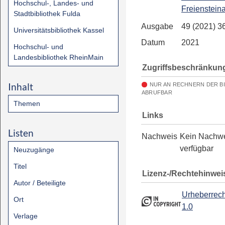
Hochschul-, Landes- und
Freienstein
Stadtbibliothek Fulda
Ausgabe
49 (2021) 3
Universitätsbibliothek Kassel
Datum
2021
Hochschul- und
Landesbibliothek RheinMain
Zugriffsbeschränkun
Inhalt
NUR AN RECHNERN DER B
ABRUFBAR
Themen
Links
Listen
Nachweis
Kein Nachw
verfügbar
Neuzugänge
Titel
Lizenz-/Rechtehinwei
Autor / Beteiligte
Urheberrech
Ort
1.0
Verlage