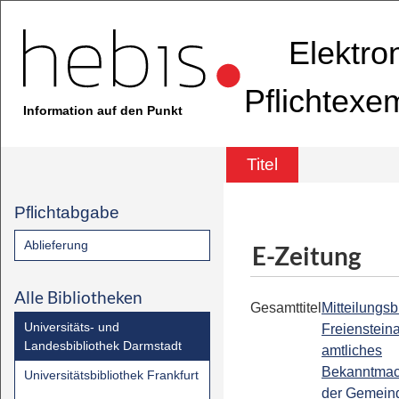
Elektro
Pflichtexe
Information auf den Punkt
Titel
Pflichtabgabe
Ablieferung
E-Zeitung
Alle Bibliotheken
Gesamttitel
Mitteilungsbl
Universitäts- und
Freiensteina
Landesbibliothek Darmstadt
amtliches
Bekanntmac
Universitätsbibliothek Frankfurt
der Gemein