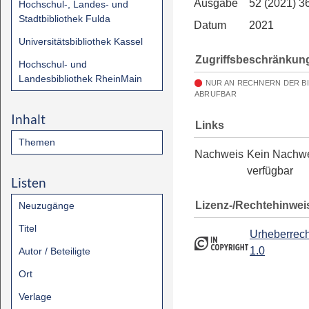
Ausgabe
52 (2021) 3
Hochschul-, Landes- und
Stadtbibliothek Fulda
Datum
2021
Universitätsbibliothek Kassel
Zugriffsbeschränkun
Hochschul- und
Landesbibliothek RheinMain
NUR AN RECHNERN DER B
ABRUFBAR
Inhalt
Links
Themen
Nachweis
Kein Nachw
verfügbar
Listen
Lizenz-/Rechtehinwei
Neuzugänge
Titel
Urheberrech
1.0
Autor / Beteiligte
Ort
Verlage