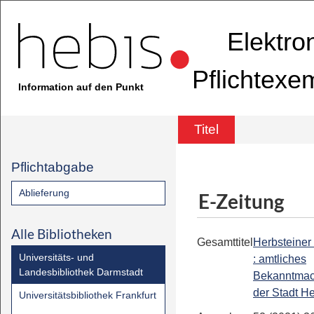
Elektro
Pflichtexe
Information auf den Punkt
Titel
Pflichtabgabe
Ablieferung
E-Zeitung
Alle Bibliotheken
Gesamttitel
Herbsteiner
Universitäts- und
: amtliches
Landesbibliothek Darmstadt
Bekanntmac
der Stadt He
Universitätsbibliothek Frankfurt