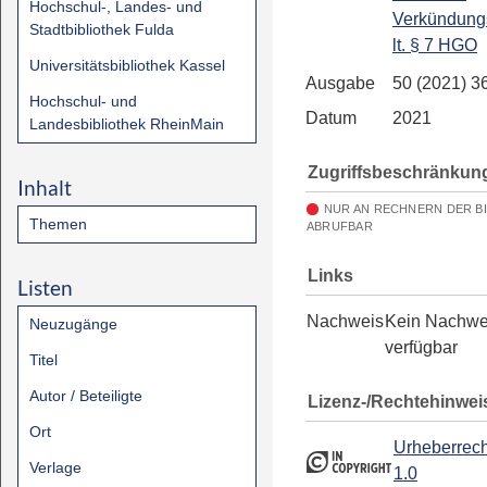
Hochschul-, Landes- und
Verkündung
Stadtbibliothek Fulda
lt. § 7 HGO
Universitätsbibliothek Kassel
Ausgabe
50 (2021) 3
Hochschul- und
Datum
2021
Landesbibliothek RheinMain
Zugriffsbeschränkun
Inhalt
NUR AN RECHNERN DER B
Themen
ABRUFBAR
Links
Listen
Nachweis
Kein Nachwe
Neuzugänge
verfügbar
Titel
Autor / Beteiligte
Lizenz-/Rechtehinwei
Ort
Urheberrech
Verlage
1.0