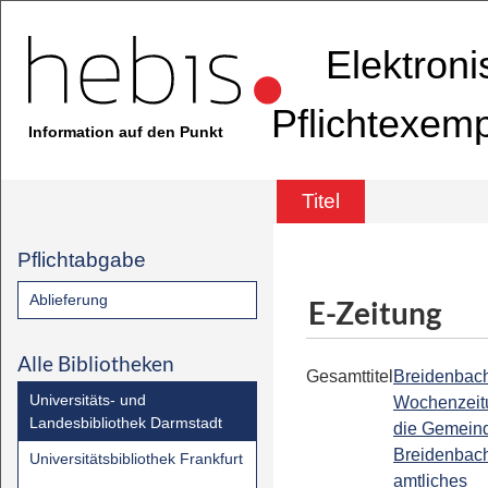
Elektron
Pflichtexem
Information auf den Punkt
Titel
Pflichtabgabe
Ablieferung
E-Zeitung
Alle Bibliotheken
Gesamttitel
Breidenbach
Universitäts- und
Wochenzeitu
Landesbibliothek Darmstadt
die Gemein
Breidenbach
Universitätsbibliothek Frankfurt
amtliches