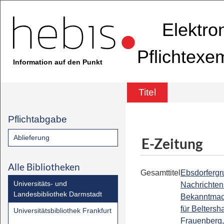
Elektro
Pflichtexe
Information auf den Punkt
Titel
Pflichtabgabe
Ablieferung
E-Zeitung
Alle Bibliotheken
Gesamttitel
Ebsdorfergr
Universitäts- und
Nachrichten 
Landesbibliothek Darmstadt
Bekanntmac
für Beltersh
Universitätsbibliothek Frankfurt
Frauenberg,