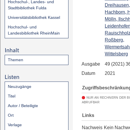
Hochschul-, Landes- und
Dreihausen,
Stadtbibliothek Fulda
Hachborn, 
Universitätsbibliothek Kassel
Mölln, Ilsch
Leidenhofen
Hochschul- und
Rauischhol
Landesbibliothek RheinMain
Roßberg,
Wermertsah
Inhalt
Wittelsberg
Themen
Ausgabe
49 (2021) 3
Datum
2021
Listen
Neuzugänge
Zugriffsbeschränkun
Titel
NUR AN RECHNERN DER B
ABRUFBAR
Autor / Beteiligte
Links
Ort
Verlage
Nachweis
Kein Nachw