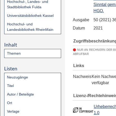
Hochschul-, Landes- und
Sinntal gem.
Stadtbibliothek Fulda
HGO.
Universitätsbibliothek Kassel
Ausgabe
50 (2021) 3
Hochschul- und
Datum
2021
Landesbibliothek RheinMain
Zugriffsbeschränkun
Inhalt
NUR AN RECHNERN DER B
Themen
ABRUFBAR
Links
Listen
Nachweis
Kein Nachwe
Neuzugänge
verfügbar
Titel
Autor / Beteiligte
Lizenz-/Rechtehinwei
Ort
Urheberrech
Verlage
1.0