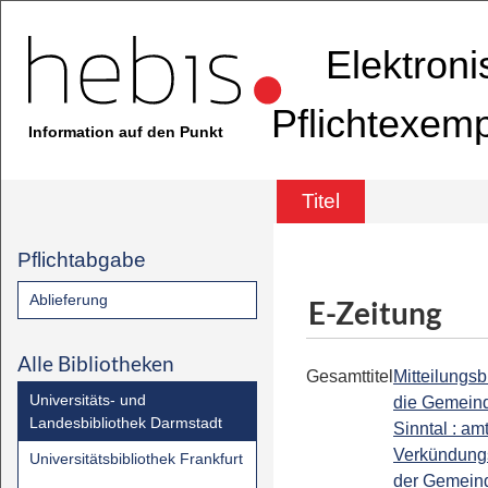
Elektron
Pflichtexem
Information auf den Punkt
Titel
Pflichtabgabe
Ablieferung
E-Zeitung
Alle Bibliotheken
Gesamttitel
Mitteilungsbl
Universitäts- und
die Gemein
Landesbibliothek Darmstadt
Sinntal : am
Verkündung
Universitätsbibliothek Frankfurt
der Gemein