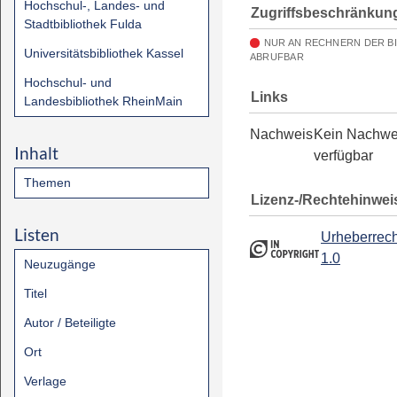
Hochschul-, Landes- und
Zugriffsbeschränkun
Stadtbibliothek Fulda
NUR AN RECHNERN DER B
Universitätsbibliothek Kassel
ABRUFBAR
Hochschul- und
Links
Landesbibliothek RheinMain
Nachweis
Kein Nachwe
Inhalt
verfügbar
Themen
Lizenz-/Rechtehinwei
Listen
Urheberrech
1.0
Neuzugänge
Titel
Autor / Beteiligte
Ort
Verlage