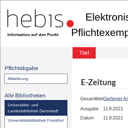
Elektron
Pflichtexem
Information auf den Punkt
Titel
Pflichtabgabe
Ablieferung
E-Zeitung
Alle Bibliotheken
Gesamttitel
Gießener An
Universitäts- und
Ausgabe
11.8.2021
Landesbibliothek Darmstadt
Datum
11.8.2021
Universitätsbibliothek Frankfurt