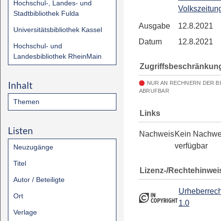
Hochschul-, Landes- und
Volkszeitun
Stadtbibliothek Fulda
Ausgabe
12.8.2021
Universitätsbibliothek Kassel
Datum
12.8.2021
Hochschul- und
Landesbibliothek RheinMain
Zugriffsbeschränkun
Inhalt
NUR AN RECHNERN DER B
ABRUFBAR
Themen
Links
Listen
Nachweis
Kein Nachwe
verfügbar
Neuzugänge
Titel
Lizenz-/Rechtehinwei
Autor / Beteiligte
Urheberrech
Ort
1.0
Verlage