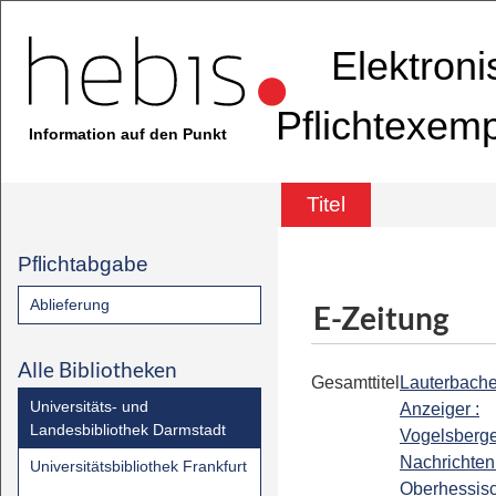
Elektron
Pflichtexem
Information auf den Punkt
Titel
Pflichtabgabe
Ablieferung
E-Zeitung
Alle Bibliotheken
Gesamttitel
Lauterbache
Universitäts- und
Anzeiger :
Landesbibliothek Darmstadt
Vogelsberg
Nachrichten 
Universitätsbibliothek Frankfurt
Oberhessis