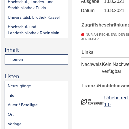
Ausgabe
13.8.2021
Hochschul-, Landes- und
Stadtbibliothek Fulda
Datum
13.8.2021
Universitätsbibliothek Kassel
Zugriffsbeschränkun
Hochschul- und
Landesbibliothek RheinMain
NUR AN RECHNERN DER B
ABRUFBAR
Inhalt
Links
Themen
Nachweis
Kein Nachwe
verfügbar
Listen
Lizenz-/Rechtehinwei
Neuzugänge
Titel
Urheberrech
1.0
Autor / Beteiligte
Ort
Verlage