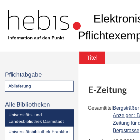
Elektron
Pflichtexem
Information auf den Punkt
Titel
Pflichtabgabe
Ablieferung
E-Zeitung
Alle Bibliotheken
Gesamttitel
Bergsträßer
Universitäts- und
Anzeiger : B
Landesbibliothek Darmstadt
Zeitung für 
Bergstrasse
Universitätsbibliothek Frankfurt