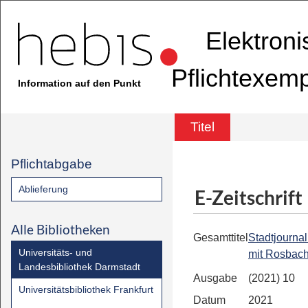
Elektron
Pflichtexem
Information auf den Punkt
Titel
Pflichtabgabe
Ablieferung
E-Zeitschrift
Alle Bibliotheken
Gesamttitel
Stadtjourna
Universitäts- und
mit Rosbach
Landesbibliothek Darmstadt
Ausgabe
(2021) 10
Universitätsbibliothek Frankfurt
Datum
2021