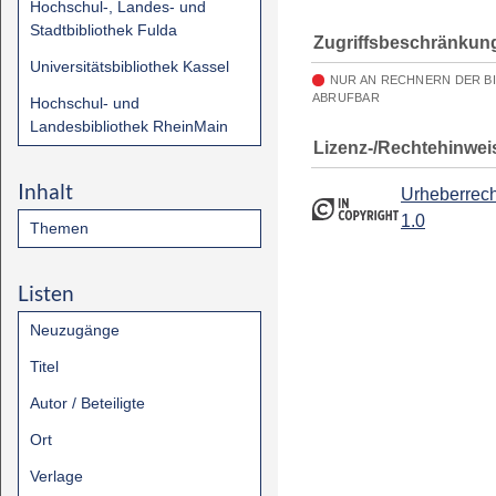
Hochschul-, Landes- und
Stadtbibliothek Fulda
Zugriffsbeschränkun
Universitätsbibliothek Kassel
NUR AN RECHNERN DER B
ABRUFBAR
Hochschul- und
Landesbibliothek RheinMain
Lizenz-/Rechtehinwei
Inhalt
Urheberrech
1.0
Themen
Listen
Neuzugänge
Titel
Autor / Beteiligte
Ort
Verlage