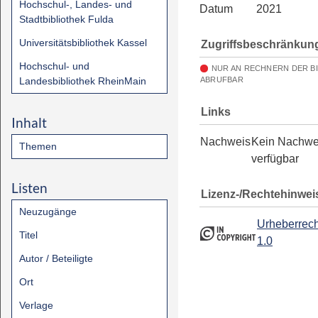
Hochschul-, Landes- und
Datum
2021
Stadtbibliothek Fulda
Universitätsbibliothek Kassel
Zugriffsbeschränkun
Hochschul- und
NUR AN RECHNERN DER B
Landesbibliothek RheinMain
ABRUFBAR
Links
Inhalt
Nachweis
Kein Nachwe
Themen
verfügbar
Listen
Lizenz-/Rechtehinwei
Neuzugänge
Urheberrech
Titel
1.0
Autor / Beteiligte
Ort
Verlage