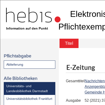
Elektron
Pflichtexem
Information auf den Punkt
Titel
Pflichtabgabe
Ablieferung
E-Zeitung
Alle Bibliotheken
Gesamttitel
Nachrichten
Universitäts- und
Anzeigenblat
Landesbibliothek Darmstadt
Gemeinde 
Universitätsbibliothek Frankfurt
Ausgabe
52 (2021) 3