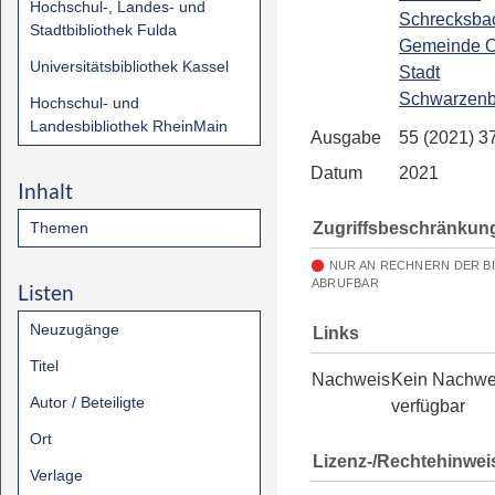
Hochschul-, Landes- und
Schrecksba
Stadtbibliothek Fulda
Gemeinde O
Universitätsbibliothek Kassel
Stadt
Schwarzenb
Hochschul- und
Landesbibliothek RheinMain
Ausgabe
55 (2021) 3
Datum
2021
Inhalt
Zugriffsbeschränkun
Themen
NUR AN RECHNERN DER B
ABRUFBAR
Listen
Neuzugänge
Links
Titel
Nachweis
Kein Nachwe
Autor / Beteiligte
verfügbar
Ort
Lizenz-/Rechtehinwei
Verlage