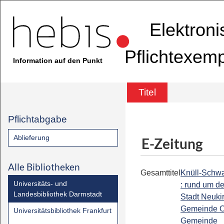
Elektron
Pflichtexem
Information auf den Punkt
Titel
Pflichtabgabe
Ablieferung
E-Zeitung
Alle Bibliotheken
Gesamttitel
Knüll-Schw
Universitäts- und
: rund um de
Landesbibliothek Darmstadt
Stadt Neuki
Gemeinde Ot
Universitätsbibliothek Frankfurt
Gemeinde