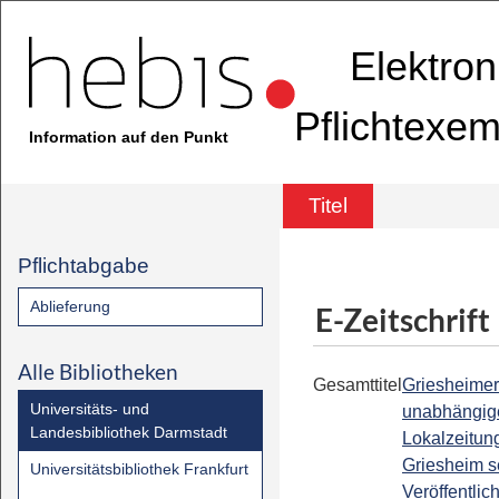
Elektron
Pflichtexem
Information auf den Punkt
Titel
Pflichtabgabe
Ablieferung
E-Zeitschrift
Alle Bibliotheken
Gesamttitel
Griesheimer
Universitäts- und
unabhängig
Landesbibliothek Darmstadt
Lokalzeitung
Griesheim se
Universitätsbibliothek Frankfurt
Veröffentli