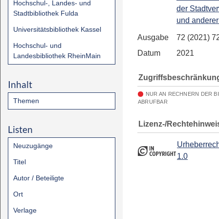
Hochschul-, Landes- und
der Stadtve
Stadtbibliothek Fulda
und andere
Universitätsbibliothek Kassel
Ausgabe
72 (2021) 7
Hochschul- und
Datum
2021
Landesbibliothek RheinMain
Zugriffsbeschränkun
Inhalt
NUR AN RECHNERN DER B
Themen
ABRUFBAR
Lizenz-/Rechtehinwei
Listen
Urheberrech
Neuzugänge
1.0
Titel
Autor / Beteiligte
Ort
Verlage