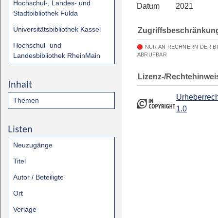
Hochschul-, Landes- und
Datum
2021
Stadtbibliothek Fulda
Universitätsbibliothek Kassel
Zugriffsbeschränkun
Hochschul- und
NUR AN RECHNERN DER B
Landesbibliothek RheinMain
ABRUFBAR
Lizenz-/Rechtehinwei
Inhalt
Urheberrech
Themen
1.0
Listen
Neuzugänge
Titel
Autor / Beteiligte
Ort
Verlage