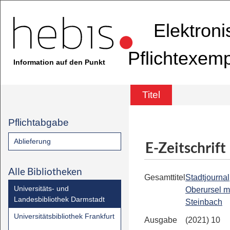
Elektron
Pflichtexem
Information auf den Punkt
Titel
Pflichtabgabe
Ablieferung
E-Zeitschrift
Alle Bibliotheken
Gesamttitel
Stadtjournal
Universitäts- und
Oberursel m
Landesbibliothek Darmstadt
Steinbach
Universitätsbibliothek Frankfurt
Ausgabe
(2021) 10