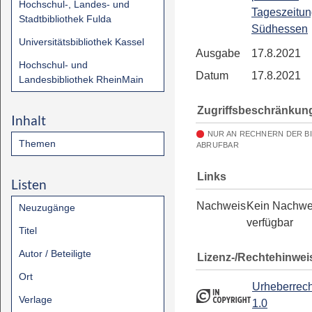
Hochschul-, Landes- und
Tageszeitun
Stadtbibliothek Fulda
Südhessen
Universitätsbibliothek Kassel
Ausgabe
17.8.2021
Hochschul- und
Datum
17.8.2021
Landesbibliothek RheinMain
Zugriffsbeschränkun
Inhalt
NUR AN RECHNERN DER B
Themen
ABRUFBAR
Links
Listen
Nachweis
Kein Nachwe
Neuzugänge
verfügbar
Titel
Autor / Beteiligte
Lizenz-/Rechtehinwei
Ort
Urheberrech
Verlage
1.0