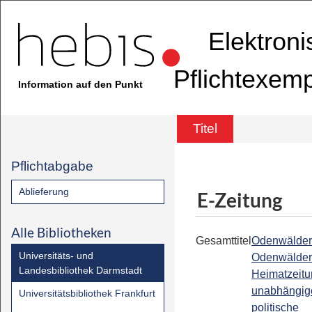
Elektron
Pflichtexem
Information auf den Punkt
Titel
Pflichtabgabe
Ablieferung
E-Zeitung
Alle Bibliotheken
Gesamttitel
Odenwälder
Universitäts- und
Odenwälder
Landesbibliothek Darmstadt
Heimatzeitun
unabhängig
Universitätsbibliothek Frankfurt
politische