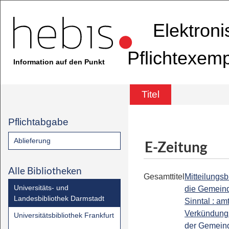
Elektron
Pflichtexem
Information auf den Punkt
Titel
Pflichtabgabe
Ablieferung
E-Zeitung
Alle Bibliotheken
Gesamttitel
Mitteilungsbl
Universitäts- und
die Gemein
Landesbibliothek Darmstadt
Sinntal : am
Verkündung
Universitätsbibliothek Frankfurt
der Gemein