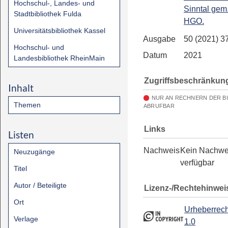
Hochschul-, Landes- und
Sinntal gem.
Stadtbibliothek Fulda
HGO.
Universitätsbibliothek Kassel
Ausgabe
50 (2021) 3
Hochschul- und
Datum
2021
Landesbibliothek RheinMain
Zugriffsbeschränkun
Inhalt
NUR AN RECHNERN DER B
Themen
ABRUFBAR
Links
Listen
Nachweis
Kein Nachwe
Neuzugänge
verfügbar
Titel
Autor / Beteiligte
Lizenz-/Rechtehinwei
Ort
Urheberrech
Verlage
1.0