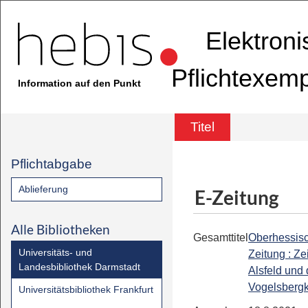
Elektron
Pflichtexem
Information auf den Punkt
Titel
Pflichtabgabe
Ablieferung
E-Zeitung
Alle Bibliotheken
Gesamttitel
Oberhessis
Universitäts- und
Zeitung : Ze
Landesbibliothek Darmstadt
Alsfeld und
Vogelsbergk
Universitätsbibliothek Frankfurt