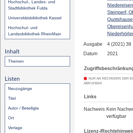
Hochschul-, Landes- und
Niedereise
Stadtbibliothek Fulda
Steinperf, O
Universitätsbibliothek Kassel
Quotshause
Obereisenh
Hochschul- und
Niederhörle
Landesbibliothek RheinMain
Ausgabe
4 (2021) 38
Inhalt
Datum
2021
Themen
Zugriffsbeschränkun
Listen
NUR AN RECHNERN DER B
ABRUFBAR
Neuzugänge
Links
Titel
Autor / Beteiligte
Nachweis
Kein Nachw
verfügbar
Ort
Verlage
Lizenz-/Rechtehinwei