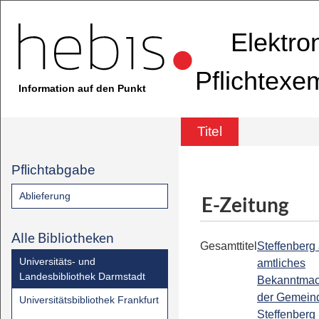
Elektro
Pflichtexe
Information auf den Punkt
Titel
Pflichtabgabe
Ablieferung
E-Zeitung
Alle Bibliotheken
Gesamttitel
Steffenberg 
Universitäts- und
amtliches
Landesbibliothek Darmstadt
Bekanntmac
der Gemein
Universitätsbibliothek Frankfurt
Steffenberg 