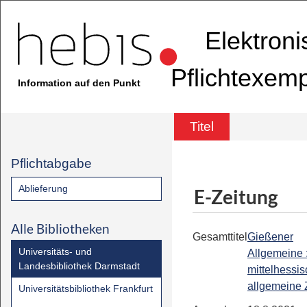
Elektron
Pflichtexem
Information auf den Punkt
Titel
Pflichtabgabe
Ablieferung
E-Zeitung
Alle Bibliotheken
Gesamttitel
Gießener
Universitäts- und
Allgemeine 
Landesbibliothek Darmstadt
mittelhessi
allgemeine 
Universitätsbibliothek Frankfurt