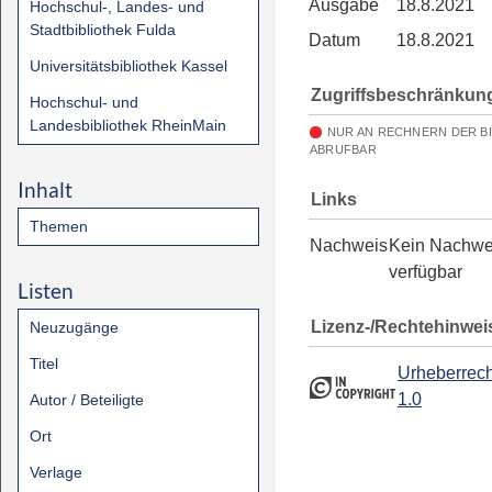
Ausgabe
18.8.2021
Hochschul-, Landes- und
Stadtbibliothek Fulda
Datum
18.8.2021
Universitätsbibliothek Kassel
Zugriffsbeschränkun
Hochschul- und
Landesbibliothek RheinMain
NUR AN RECHNERN DER B
ABRUFBAR
Inhalt
Links
Themen
Nachweis
Kein Nachwe
verfügbar
Listen
Lizenz-/Rechtehinwei
Neuzugänge
Titel
Urheberrech
1.0
Autor / Beteiligte
Ort
Verlage