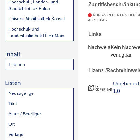
Hochschul-, Landes- und
Zugriffsbeschränkun
Stadtbibliothek Fulda
NUR AN RECHNERN DER B
Universitätsbibliothek Kassel
ABRUFBAR
Hochschul- und
Links
Landesbibliothek RheinMain
Nachweis
Kein Nachwe
Inhalt
verfügbar
Themen
Lizenz-/Rechtehinwei
Listen
Urheberrech
1.0
Neuzugänge
Titel
Autor / Beteiligte
Ort
Verlage