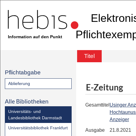
Elektron
Pflichtexem
Information auf den Punkt
Titel
Pflichtabgabe
Ablieferung
E-Zeitung
Alle Bibliotheken
Gesamttitel
Usinger Anz
Universitäts- und
Hochtaunus
Landesbibliothek Darmstadt
Anzeiger
Universitätsbibliothek Frankfurt
Ausgabe
21.8.2021