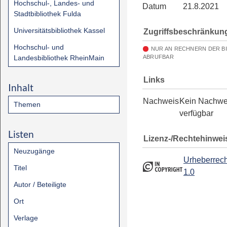
Hochschul-, Landes- und
Datum
21.8.2021
Stadtbibliothek Fulda
Universitätsbibliothek Kassel
Zugriffsbeschränkun
Hochschul- und
NUR AN RECHNERN DER B
Landesbibliothek RheinMain
ABRUFBAR
Links
Inhalt
Nachweis
Kein Nachwe
Themen
verfügbar
Listen
Lizenz-/Rechtehinwei
Neuzugänge
Urheberrech
Titel
1.0
Autor / Beteiligte
Ort
Verlage